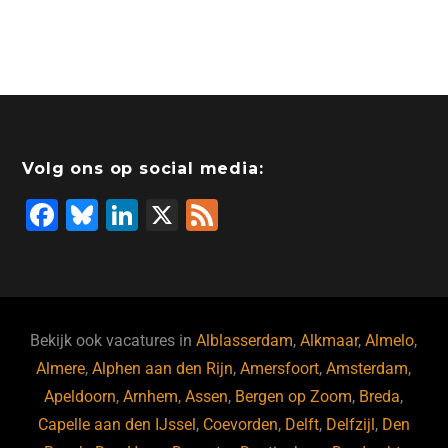
Volg ons op social media:
F
Bl
Li
X
F
a
u
n
e
c
e
k
e
e
s
e
d
b
ky
dI
Bekijk ook vacatures in
Alblasserdam
,
Alkmaar
,
Almelo
,
o
n
Almere
,
Alphen aan den Rijn
,
Amersfoort
,
Amsterdam
,
Apeldoorn
,
Arnhem
,
Assen
,
Bergen op Zoom
,
Breda
,
o
Capelle aan den IJssel
,
Coevorden
,
Delft
,
Delfzijl
,
Den
k