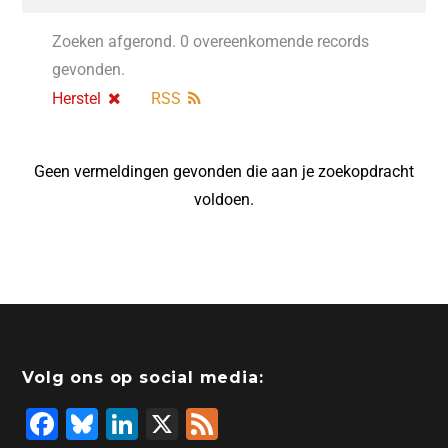
Zoeken afgerond. 0 overeenkomende records
gevonden.
Herstel
RSS
Geen vermeldingen gevonden die aan je zoekopdracht
voldoen.
Volg ons op social media:
F
Bl
Li
X
F