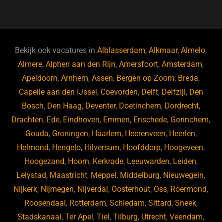
a
u
n
e
c
e
k
e
e
s
e
d
b
ky
dI
Bekijk ook vacatures in
Alblasserdam
,
Alkmaar
,
Almelo
,
o
n
Almere
,
Alphen aan den Rijn
,
Amersfoort
,
Amsterdam
,
Apeldoorn
,
Arnhem
,
Assen
,
Bergen op Zoom
,
Breda
,
o
Capelle aan den IJssel
,
Coevorden
,
Delft
,
Delfzijl
,
Den
k
Bosch
,
Den Haag
,
Deventer
,
Doetinchem
,
Dordrecht
,
Drachten
,
Ede
,
Eindhoven
,
Emmen
,
Enschede
,
Gorinchem
,
Gouda
,
Groningen
,
Haarlem
,
Heerenveen
,
Heerlen
,
Helmond
,
Hengelo
,
Hilversum
,
Hoofddorp
,
Hoogeveen
,
Hoogezand
,
Hoorn
,
Kerkrade
,
Leeuwarden
,
Leiden
,
Lelystad
,
Maastricht
,
Meppel
,
Middelburg
,
Nieuwegein
,
Nijkerk
,
Nijmegen
,
Nijverdal
,
Oosterhout
,
Oss
,
Roermond
,
Roosendaal
,
Rotterdam
,
Schiedam
,
Sittard
,
Sneek
,
Stadskanaal
,
Ter Apel
,
Tiel
,
Tilburg
,
Utrecht
,
Veendam
,