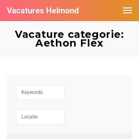
Vacatures Helmond
Vacatures bij bedrijven in Helmond
Vacature categorie:
De populairste vacatures in Helmond
Aethon Flex