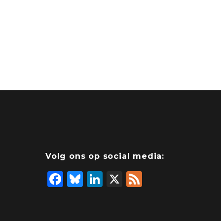
Volg ons op social media:
F
Bl
Li
X
F
a
u
n
e
c
e
k
e