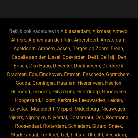
a
u
n
e
c
e
k
e
e
s
e
d
b
ky
dI
Bekijk ook vacatures in
Alblasserdam
,
Alkmaar
,
Almelo
,
o
n
Almere
,
Alphen aan den Rijn
,
Amersfoort
,
Amsterdam
,
Apeldoorn
,
Arnhem
,
Assen
,
Bergen op Zoom
,
Breda
,
o
Capelle aan den IJssel
,
Coevorden
,
Delft
,
Delfzijl
,
Den
k
Bosch
,
Den Haag
,
Deventer
,
Doetinchem
,
Dordrecht
,
Drachten
,
Ede
,
Eindhoven
,
Emmen
,
Enschede
,
Gorinchem
,
Gouda
,
Groningen
,
Haarlem
,
Heerenveen
,
Heerlen
,
Helmond
,
Hengelo
,
Hilversum
,
Hoofddorp
,
Hoogeveen
,
Hoogezand
,
Hoorn
,
Kerkrade
,
Leeuwarden
,
Leiden
,
Lelystad
,
Maastricht
,
Meppel
,
Middelburg
,
Nieuwegein
,
Nijkerk
,
Nijmegen
,
Nijverdal
,
Oosterhout
,
Oss
,
Roermond
,
Roosendaal
,
Rotterdam
,
Schiedam
,
Sittard
,
Sneek
,
Stadskanaal
,
Ter Apel
,
Tiel
,
Tilburg
,
Utrecht
,
Veendam
,