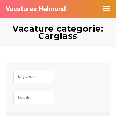
Vacatures Helmond
Vacatures bij bedrijven in Helmond
Vacature categorie:
De populairste vacatures in Helmond
Carglass