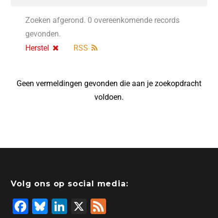
Zoeken afgerond. 0 overeenkomende records
gevonden.
Herstel
RSS
Geen vermeldingen gevonden die aan je zoekopdracht
voldoen.
Volg ons op social media:
F
Bl
Li
X
F