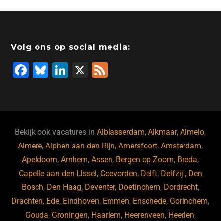
Volg ons op social media:
F
Bl
Li
X
F
a
u
n
e
c
e
k
e
e
s
e
d
b
ky
dI
Bekijk ook vacatures in
Alblasserdam
,
Alkmaar
,
Almelo
,
o
n
Almere
,
Alphen aan den Rijn
,
Amersfoort
,
Amsterdam
,
Apeldoorn
,
Arnhem
,
Assen
,
Bergen op Zoom
,
Breda
,
o
Capelle aan den IJssel
,
Coevorden
,
Delft
,
Delfzijl
,
Den
k
Bosch
,
Den Haag
,
Deventer
,
Doetinchem
,
Dordrecht
,
Drachten
,
Ede
,
Eindhoven
,
Emmen
,
Enschede
,
Gorinchem
,
Gouda
,
Groningen
,
Haarlem
,
Heerenveen
,
Heerlen
,