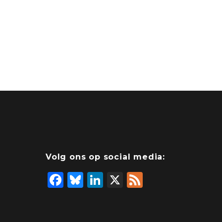
Volg ons op social media:
F
Bl
Li
X
F
a
u
n
e
c
e
k
e