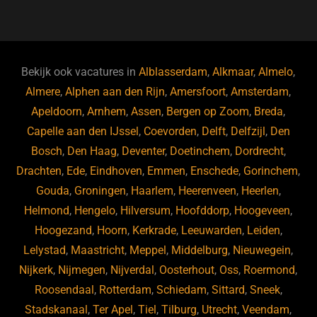
a
u
n
e
c
e
k
e
e
s
e
d
b
ky
dI
Bekijk ook vacatures in
Alblasserdam
,
Alkmaar
,
Almelo
,
o
n
Almere
,
Alphen aan den Rijn
,
Amersfoort
,
Amsterdam
,
Apeldoorn
,
Arnhem
,
Assen
,
Bergen op Zoom
,
Breda
,
o
Capelle aan den IJssel
,
Coevorden
,
Delft
,
Delfzijl
,
Den
k
Bosch
,
Den Haag
,
Deventer
,
Doetinchem
,
Dordrecht
,
Drachten
,
Ede
,
Eindhoven
,
Emmen
,
Enschede
,
Gorinchem
,
Gouda
,
Groningen
,
Haarlem
,
Heerenveen
,
Heerlen
,
Helmond
,
Hengelo
,
Hilversum
,
Hoofddorp
,
Hoogeveen
,
Hoogezand
,
Hoorn
,
Kerkrade
,
Leeuwarden
,
Leiden
,
Lelystad
,
Maastricht
,
Meppel
,
Middelburg
,
Nieuwegein
,
Nijkerk
,
Nijmegen
,
Nijverdal
,
Oosterhout
,
Oss
,
Roermond
,
Roosendaal
,
Rotterdam
,
Schiedam
,
Sittard
,
Sneek
,
Stadskanaal
,
Ter Apel
,
Tiel
,
Tilburg
,
Utrecht
,
Veendam
,