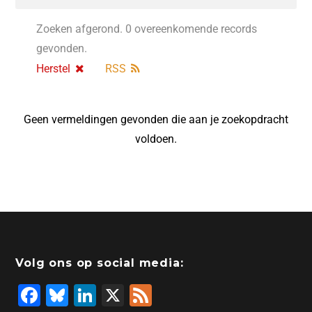
Zoeken afgerond. 0 overeenkomende records
gevonden.
Herstel
RSS
Geen vermeldingen gevonden die aan je zoekopdracht
voldoen.
Volg ons op social media:
F
Bl
Li
X
F