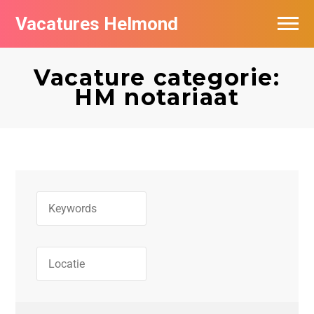
Vacatures Helmond
Vacatures bij bedrijven in Helmond
Vacature categorie:
De populairste vacatures in Helmond
HM notariaat