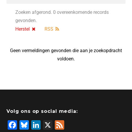
Zoeken afgerond. 0 overeenkomende records
gevonden.
Herstel
RSS
Geen vermeldingen gevonden die aan je zoekopdracht
voldoen.
Volg ons op social media:
F
Bl
Li
X
F