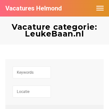
Vacatures Helmond
Vacatures bij bedrijven in Helmond
Vacature categorie:
De populairste vacatures in Helmond
LeukeBaan.nl