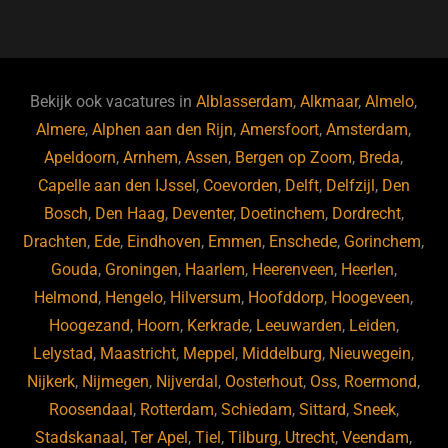
a
u
n
e
c
e
k
e
e
s
e
d
b
ky
dI
Bekijk ook vacatures in
Alblasserdam
,
Alkmaar
,
Almelo
,
o
n
Almere
,
Alphen aan den Rijn
,
Amersfoort
,
Amsterdam
,
Apeldoorn
,
Arnhem
,
Assen
,
Bergen op Zoom
,
Breda
,
o
Capelle aan den IJssel
,
Coevorden
,
Delft
,
Delfzijl
,
Den
k
Bosch
,
Den Haag
,
Deventer
,
Doetinchem
,
Dordrecht
,
Drachten
,
Ede
,
Eindhoven
,
Emmen
,
Enschede
,
Gorinchem
,
Gouda
,
Groningen
,
Haarlem
,
Heerenveen
,
Heerlen
,
Helmond
,
Hengelo
,
Hilversum
,
Hoofddorp
,
Hoogeveen
,
Hoogezand
,
Hoorn
,
Kerkrade
,
Leeuwarden
,
Leiden
,
Lelystad
,
Maastricht
,
Meppel
,
Middelburg
,
Nieuwegein
,
Nijkerk
,
Nijmegen
,
Nijverdal
,
Oosterhout
,
Oss
,
Roermond
,
Roosendaal
,
Rotterdam
,
Schiedam
,
Sittard
,
Sneek
,
Stadskanaal
,
Ter Apel
,
Tiel
,
Tilburg
,
Utrecht
,
Veendam
,