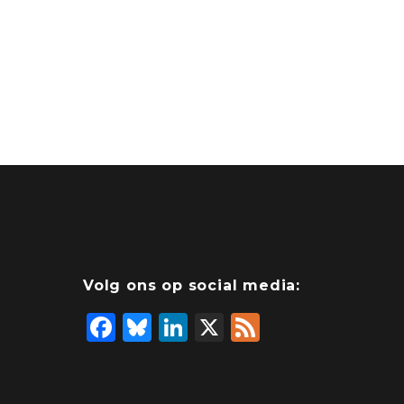
Volg ons op social media:
F
Bl
Li
X
F
a
u
n
e
c
e
k
e