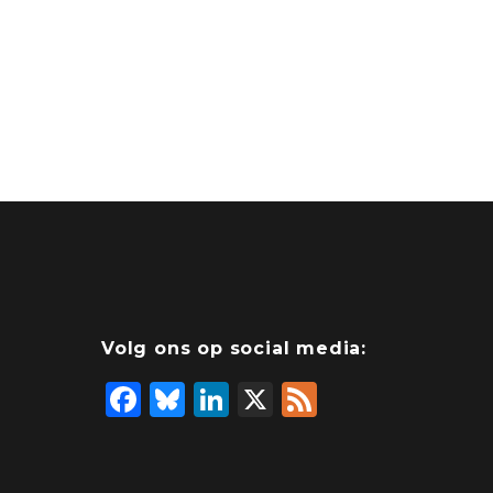
Volg ons op social media:
F
Bl
Li
X
F
a
u
n
e
c
e
k
e