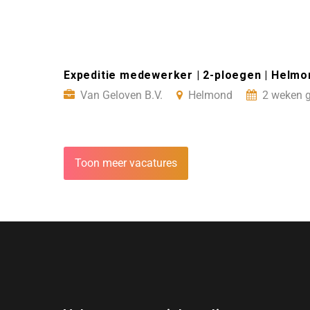
Expeditie medewerker | 2-ploegen | Helmo
Van Geloven B.V.
Helmond
2 weken g
Toon meer vacatures