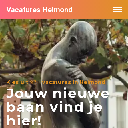
Vacatures Helmond
Vacatures bij bedrijven in Helmond
De populairste vacatures in Helmond
Kies uit
974
vacatures in Helmond
Jouw nieuwe
baan vind je
hier!