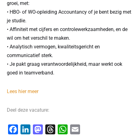
groei, met:
• HBO- of WO-opleiding Accountancy of je bent bezig met
je studie.
• Affiniteit met cijfers en controlewerkzaamheden, en de
wil om het verschil te maken.
• Analytisch vermogen, kwaliteitsgericht en
communicatief sterk.
• Je pakt graag verantwoordelijkheid, maar werkt ook
goed in teamverband.
Lees hier meer
Deel deze vacature:
F
Li
M
T
W
E