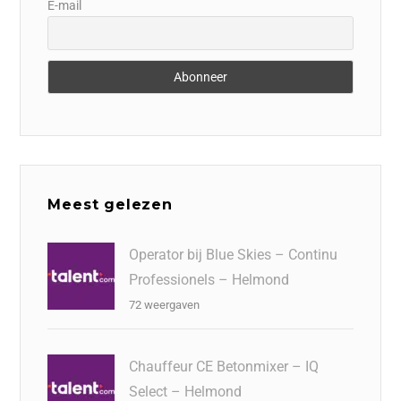
E-mail
Meest gelezen
Operator bij Blue Skies – Continu
Professionels – Helmond
72 weergaven
Chauffeur CE Betonmixer – IQ
Select – Helmond