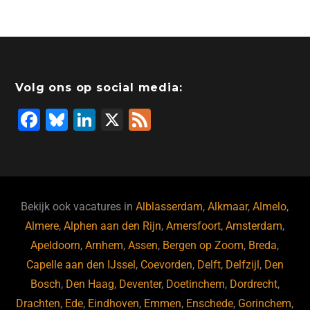
c
k
st
e
at
ai
e
e
o
a
s
l
b
dI
d
d
A
o
n
o
s
p
Volg ons op social media:
o
n
p
F
Bl
Li
X
F
k
a
u
n
e
c
e
k
e
e
s
e
d
b
ky
dI
Bekijk ook vacatures in
Alblasserdam
,
Alkmaar
,
Almelo
,
o
n
Almere
,
Alphen aan den Rijn
,
Amersfoort
,
Amsterdam
,
Apeldoorn
,
Arnhem
,
Assen
,
Bergen op Zoom
,
Breda
,
o
Capelle aan den IJssel
,
Coevorden
,
Delft
,
Delfzijl
,
Den
k
Bosch
,
Den Haag
,
Deventer
,
Doetinchem
,
Dordrecht
,
Drachten
,
Ede
,
Eindhoven
,
Emmen
,
Enschede
,
Gorinchem
,