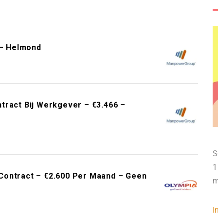
– Helmond
tract Bij Werkgever – €3.466 –
S
1
Contract – €2.600 Per Maand – Geen
m
I