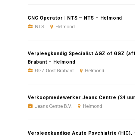
CNC Operator | NTS – NTS – Helmond
NTS
Helmond
Verpleegkundig Specialist AGZ of GGZ (aff
Brabant – Helmond
GGZ Oost Brabant
Helmond
Verkoopmedewerker Jeans Centre (24 uur)
Jeans Centre B.V.
Helmond
Verpleegkundige Acute Psychiatrie (HIC),