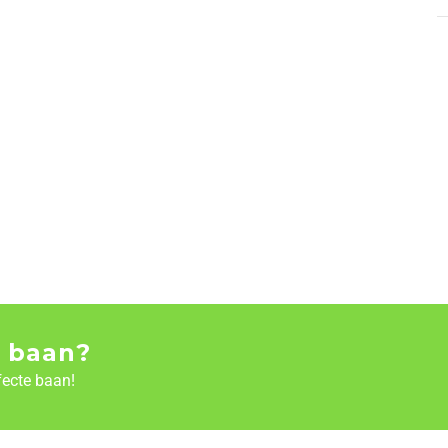
 baan?
fecte baan!