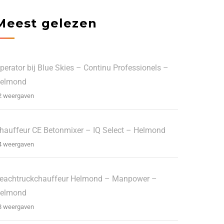
Meest gelezen
perator bij Blue Skies – Continu Professionels –
elmond
2 weergaven
hauffeur CE Betonmixer – IQ Select – Helmond
4 weergaven
eachtruckchauffeur Helmond – Manpower –
elmond
8 weergaven