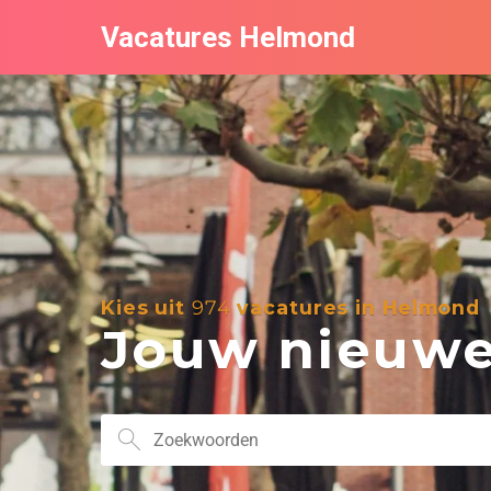
Vacatures Helmond
Kies uit
974
vacatures in Helmond
Jouw nieuwe 