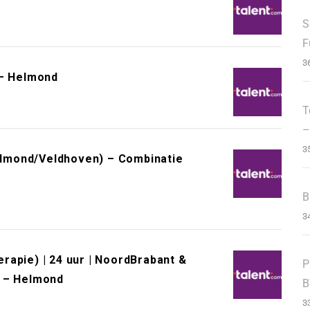
S
F
3
 – Helmond
T
–
3
lmond/Veldhoven) – Combinatie
B
3
rapie) | 24 uur | NoordBrabant &
P
p – Helmond
B
3