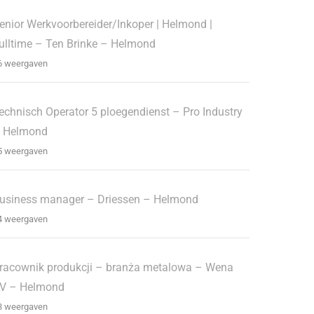
enior Werkvoorbereider/Inkoper | Helmond |
ulltime – Ten Brinke – Helmond
6 weergaven
echnisch Operator 5 ploegendienst – Pro Industry
 Helmond
5 weergaven
usiness manager – Driessen – Helmond
4 weergaven
racownik produkcji – branża metalowa – Wena
V – Helmond
3 weergaven