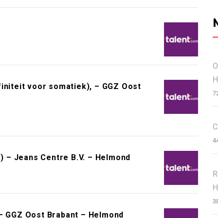
O
H
initeit voor somatiek), – GGZ Oost
7
C
4
 – Jeans Centre B.V. – Helmond
R
H
3
 – GGZ Oost Brabant – Helmond