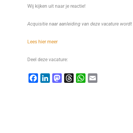
Wij kijken uit naar je reactie!
Acquisitie naar aanleiding van deze vacature wordt 
Lees hier meer
Deel deze vacature:
F
Li
M
T
W
E
a
n
a
hr
h
m
c
k
st
e
at
ai
e
e
o
a
s
l
b
dI
d
d
A
o
n
o
s
p