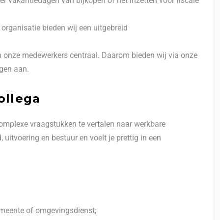
er vakantiedagen van bijkopen of het inzetten voor fiscale
organisatie bieden wij een uitgebreid
n onze medewerkers centraal. Daarom bieden wij via onze
ngen aan.
ollega
 complexe vraagstukken te vertalen naar werkbare
uitvoering en bestuur en voelt je prettig in een
emeente of omgevingsdienst;