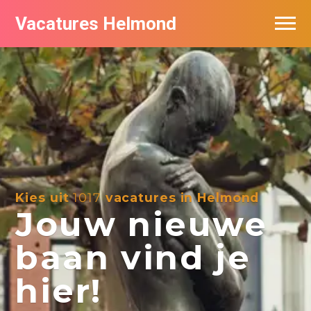
Vacatures Helmond
Vacatures bij bedrijven in Helmond
De populairste vacatures in Helmond
Kies uit
1017
vacatures in Helmond
Jouw nieuwe
baan vind je
hier!