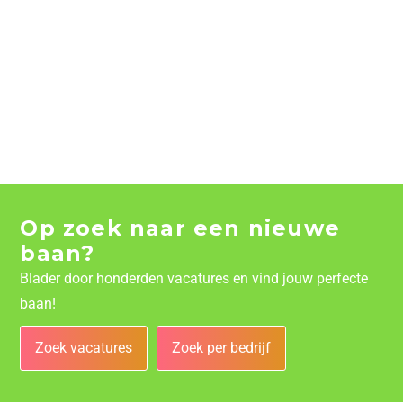
Op zoek naar een nieuwe
baan?
Blader door honderden vacatures en vind jouw perfecte
baan!
Zoek vacatures
Zoek per bedrijf