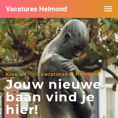
Vacatures Helmond
Vacatures bij bedrijven in Helmond
De populairste vacatures in Helmond
Kies uit
1047
vacatures in Helmond
Jouw nieuwe
baan vind je
hier!