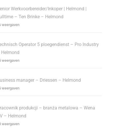
enior Werkvoorbereider/Inkoper | Helmond |
ulltime – Ten Brinke – Helmond
6 weergaven
echnisch Operator 5 ploegendienst – Pro Industry
 Helmond
5 weergaven
usiness manager – Driessen – Helmond
5 weergaven
racownik produkcji – branża metalowa – Wena
V – Helmond
3 weergaven