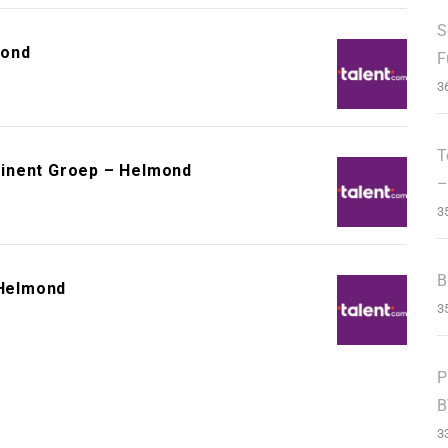
S
mond
F
3
T
minent Groep – Helmond
–
3
B
Helmond
3
P
B
3