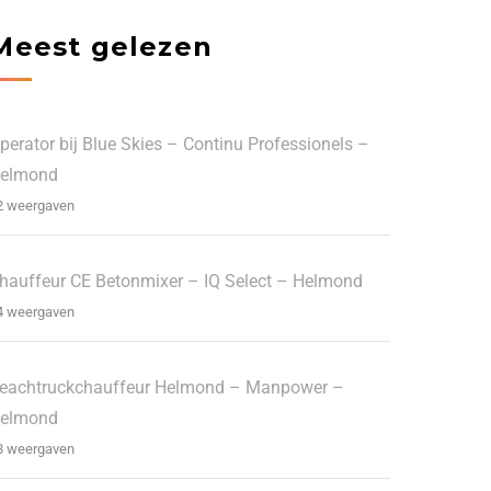
Meest gelezen
perator bij Blue Skies – Continu Professionels –
elmond
2 weergaven
hauffeur CE Betonmixer – IQ Select – Helmond
4 weergaven
eachtruckchauffeur Helmond – Manpower –
elmond
8 weergaven