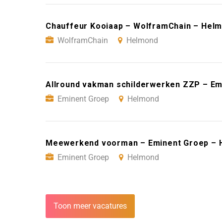
Chauffeur Kooiaap – WolframChain – Hel
WolframChain
Helmond
Allround vakman schilderwerken ZZP – E
Eminent Groep
Helmond
Meewerkend voorman – Eminent Groep – 
Eminent Groep
Helmond
Toon meer vacatures