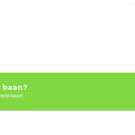
 baan?
fecte baan!