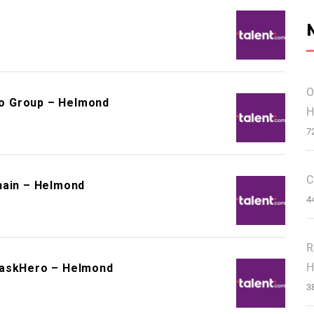
O
o Group – Helmond
H
7
C
hain – Helmond
4
R
H
TaskHero – Helmond
3