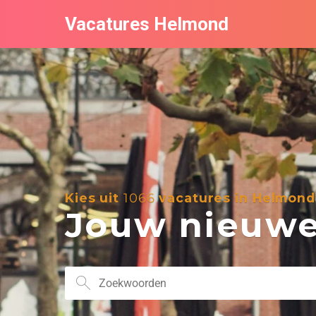
Vacatures Helmond
Kies uit
1066
vacatures in Helmond
Jouw nieuwe 