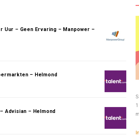
r Uur – Geen Ervaring – Manpower –
permarkten – Helmond
S
1
– Advisian – Helmond
m
I