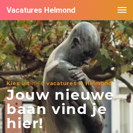
Vacatures Helmond
Vacatures bij bedrijven in Helmond
De populairste vacatures in Helmond
Kies uit
1066
vacatures in Helmond
Jouw nieuwe
baan vind je
hier!