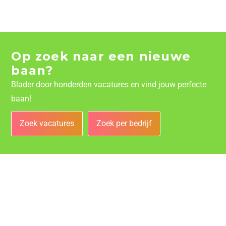
Op zoek naar een nieuwe
baan?
Blader door honderden vacatures en vind jouw perfecte
baan!
Zoek vacatures
Zoek per bedrijf