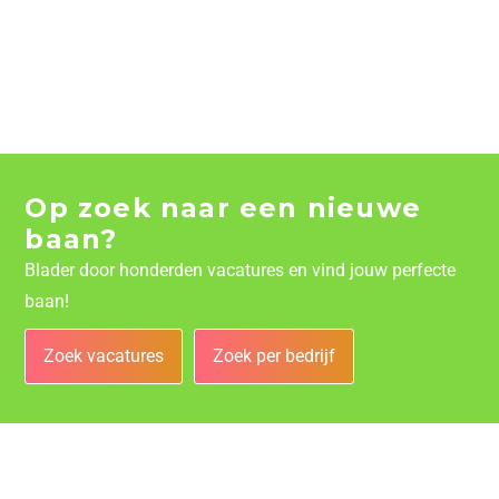
Op zoek naar een nieuwe
baan?
Blader door honderden vacatures en vind jouw perfecte
baan!
Zoek vacatures
Zoek per bedrijf