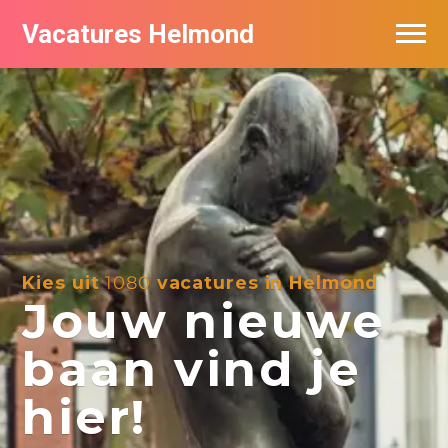
Vacatures Helmond
Vacatures bij bedrijven in Helmond
De populairste vacatures in Helmond
Kies uit
1080
vacatures in Helmond
Jouw nieuwe
baan vind je
hier!