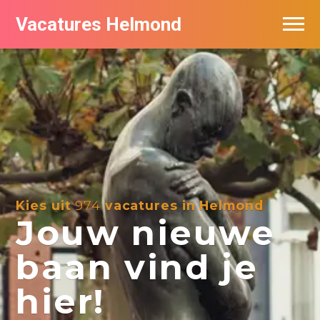
Vacatures Helmond
Vacatures bij bedrijven in Helmond
De populairste vacatures in Helmond
Kies uit
974
vacatures in Helmond
Jouw nieuwe
baan vind je
hier!