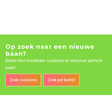
Op zoek naar een nieuwe
baan?
Blader door honderden vacatures en vind jouw perfecte
baan!
Zoek vacatures
Zoek per bedrijf