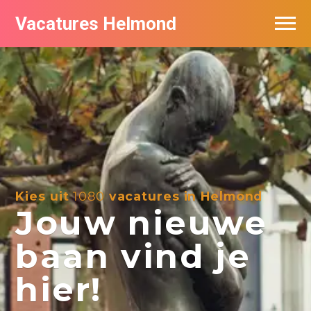
Vacatures Helmond
Vacatures bij bedrijven in Helmond
De populairste vacatures in Helmond
Kies uit
1080
vacatures in Helmond
Jouw nieuwe
baan vind je
hier!