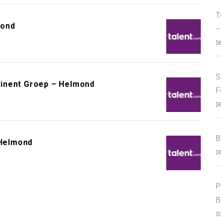
T
mond
–
3
S
minent Groep – Helmond
F
3
B
Helmond
3
P
B
3