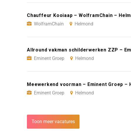
Chauffeur Kooiaap – WolframChain – Hel
WolframChain
Helmond
Allround vakman schilderwerken ZZP – E
Eminent Groep
Helmond
Meewerkend voorman – Eminent Groep – 
Eminent Groep
Helmond
Toon meer vacatures