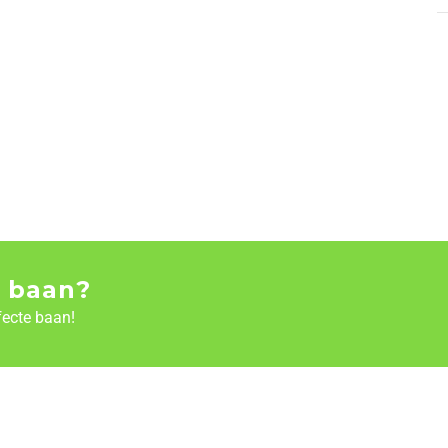
 baan?
fecte baan!