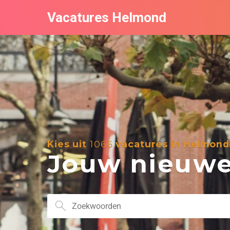
Vacatures Helmond
Kies uit
1066
vacatures in Helmond
Jouw nieuwe 