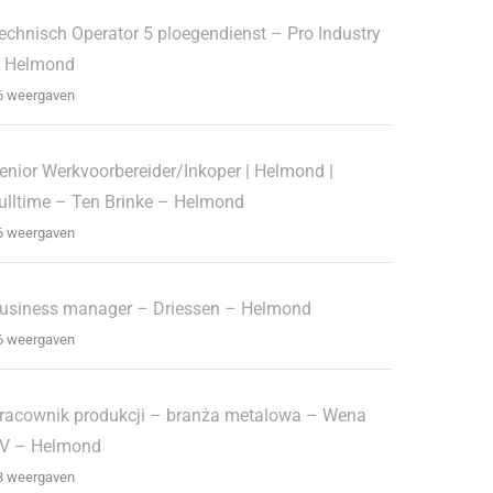
echnisch Operator 5 ploegendienst – Pro Industry
 Helmond
6 weergaven
enior Werkvoorbereider/Inkoper | Helmond |
ulltime – Ten Brinke – Helmond
6 weergaven
usiness manager – Driessen – Helmond
6 weergaven
racownik produkcji – branża metalowa – Wena
V – Helmond
3 weergaven