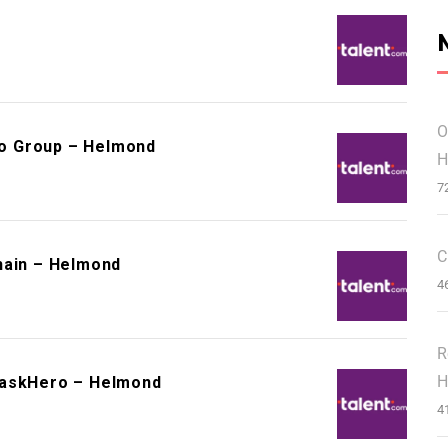
O
o Group – Helmond
H
7
C
hain – Helmond
4
R
H
TaskHero – Helmond
4