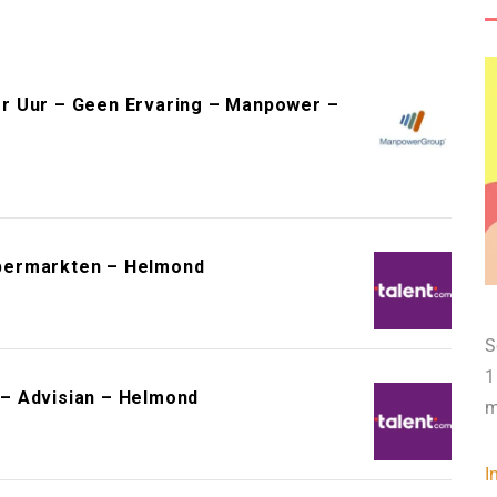
r Uur – Geen Ervaring – Manpower –
permarkten – Helmond
S
1
– Advisian – Helmond
m
I