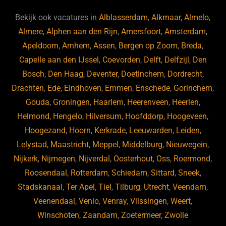
e
s
e
d
b
ky
dI
Bekijk ook vacatures in
Alblasserdam
,
Alkmaar
,
Almelo
,
o
n
Almere
,
Alphen aan den Rijn
,
Amersfoort
,
Amsterdam
,
Apeldoorn
,
Arnhem
,
Assen
,
Bergen op Zoom
,
Breda
,
o
Capelle aan den IJssel
,
Coevorden
,
Delft
,
Delfzijl
,
Den
k
Bosch
,
Den Haag
,
Deventer
,
Doetinchem
,
Dordrecht
,
Drachten
,
Ede
,
Eindhoven
,
Emmen
,
Enschede
,
Gorinchem
,
Gouda
,
Groningen
,
Haarlem
,
Heerenveen
,
Heerlen
,
Helmond
,
Hengelo
,
Hilversum
,
Hoofddorp
,
Hoogeveen
,
Hoogezand
,
Hoorn
,
Kerkrade
,
Leeuwarden
,
Leiden
,
Lelystad
,
Maastricht
,
Meppel
,
Middelburg
,
Nieuwegein
,
Nijkerk
,
Nijmegen
,
Nijverdal
,
Oosterhout
,
Oss
,
Roermond
,
Roosendaal
,
Rotterdam
,
Schiedam
,
Sittard
,
Sneek
,
Stadskanaal
,
Ter Apel
,
Tiel
,
Tilburg
,
Utrecht
,
Veendam
,
Veenendaal
,
Venlo
,
Venray
,
Vlissingen
,
Weert
,
Winschoten
,
Zaandam
,
Zoetermeer
,
Zwolle