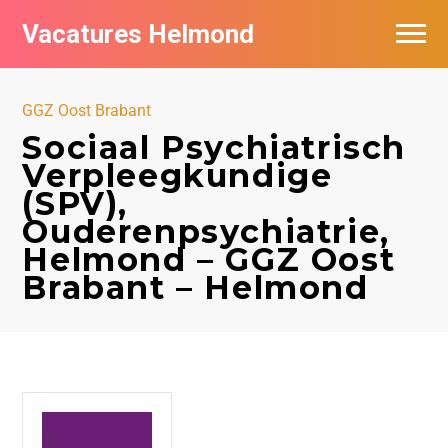
Vacatures Helmond
Vacatures bij bedrijven in Helmond
GGZ Oost Brabant
De populairste vacatures in Helmond
Sociaal Psychiatrisch
Verpleegkundige
(SPV),
Ouderenpsychiatrie,
Helmond – GGZ Oost
Brabant – Helmond