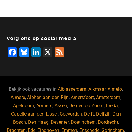
c
k
st
e
at
ai
e
e
o
a
s
l
b
dI
d
d
A
o
n
o
s
p
Volg ons op social media:
o
n
p
F
Bl
Li
X
F
k
a
u
n
e
c
e
k
e
e
s
e
d
b
ky
dI
Bekijk ook vacatures in
Alblasserdam
,
Alkmaar
,
Almelo
,
o
n
Almere
,
Alphen aan den Rijn
,
Amersfoort
,
Amsterdam
,
Apeldoorn
,
Arnhem
,
Assen
,
Bergen op Zoom
,
Breda
,
o
Capelle aan den IJssel
,
Coevorden
,
Delft
,
Delfzijl
,
Den
k
Bosch
,
Den Haag
,
Deventer
,
Doetinchem
,
Dordrecht
,
Drachten
,
Ede
,
Eindhoven
,
Emmen
,
Enschede
,
Gorinchem
,