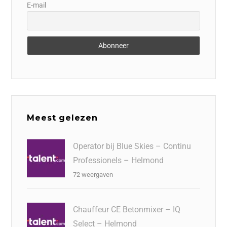
E-mail
Meest gelezen
Operator bij Blue Skies – Continu
Professionels – Helmond
72 weergaven
Chauffeur CE Betonmixer – IQ
Select – Helmond