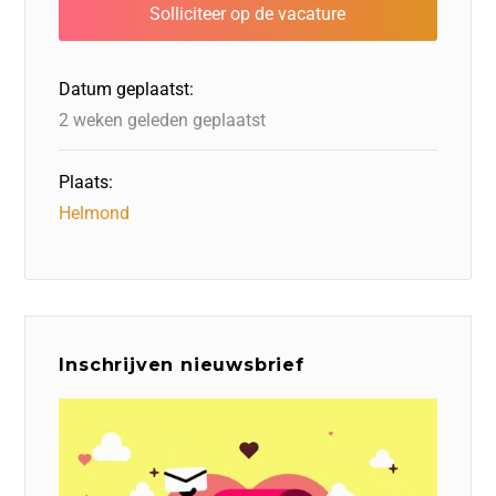
b
dI
d
d
A
o
n
o
s
p
o
n
p
Datum geplaatst:
k
2 weken geleden geplaatst
Plaats:
Helmond
Inschrijven nieuwsbrief