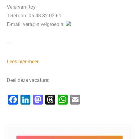
Vera van Roy
Telefoon: 06 48 82 03 61
E-mail: vera@nivelgroep.nl
—
Lees hier meer
Deel deze vacature:
F
Li
M
T
W
E
a
n
a
hr
h
m
c
k
st
e
at
ai
e
e
o
a
s
l