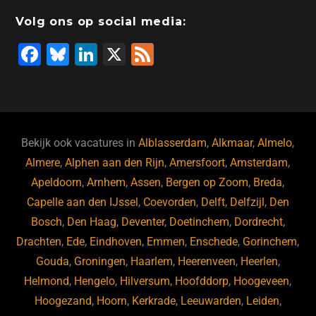
o
n
o
s
p
Volg ons op social media:
o
n
p
F
Bl
Li
X
F
k
a
u
n
e
c
e
k
e
e
s
e
d
b
ky
dI
Bekijk ook vacatures in
Alblasserdam
,
Alkmaar
,
Almelo
,
o
n
Almere
,
Alphen aan den Rijn
,
Amersfoort
,
Amsterdam
,
Apeldoorn
,
Arnhem
,
Assen
,
Bergen op Zoom
,
Breda
,
o
Capelle aan den IJssel
,
Coevorden
,
Delft
,
Delfzijl
,
Den
k
Bosch
,
Den Haag
,
Deventer
,
Doetinchem
,
Dordrecht
,
Drachten
,
Ede
,
Eindhoven
,
Emmen
,
Enschede
,
Gorinchem
,
Gouda
,
Groningen
,
Haarlem
,
Heerenveen
,
Heerlen
,
Helmond
,
Hengelo
,
Hilversum
,
Hoofddorp
,
Hoogeveen
,
Hoogezand
,
Hoorn
,
Kerkrade
,
Leeuwarden
,
Leiden
,