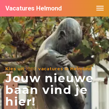
Vacatures Helmond
Vacatures bij bedrijven in Helmond
De populairste vacatures in Helmond
Kies uit
1080
vacatures in Helmond
Jouw nieuwe
baan vind je
hier!