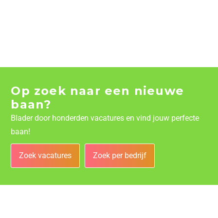
Op zoek naar een nieuwe
baan?
Blader door honderden vacatures en vind jouw perfecte
baan!
Zoek vacatures
Zoek per bedrijf