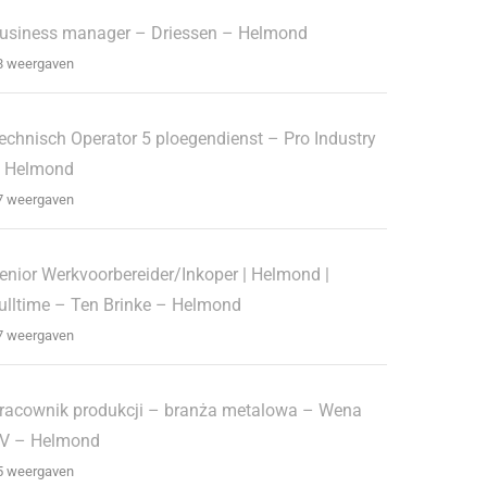
usiness manager – Driessen – Helmond
8 weergaven
echnisch Operator 5 ploegendienst – Pro Industry
 Helmond
7 weergaven
enior Werkvoorbereider/Inkoper | Helmond |
ulltime – Ten Brinke – Helmond
7 weergaven
racownik produkcji – branża metalowa – Wena
V – Helmond
5 weergaven