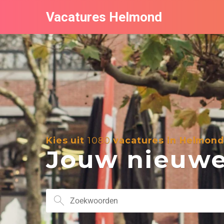
Vacatures Helmond
Kies uit
1080
vacatures in Helmond
Jouw nieuwe 