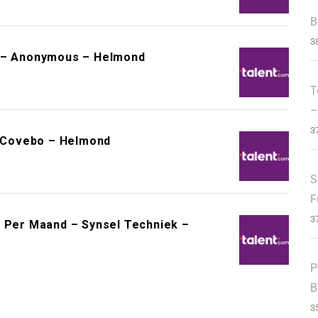
B
3
k – Anonymous – Helmond
T
–
3
– Covebo – Helmond
S
F
3
0 Per Maand – Synsel Techniek –
P
B
3