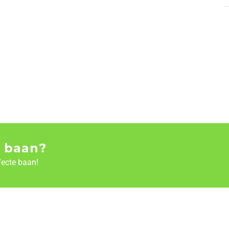
 baan?
fecte baan!