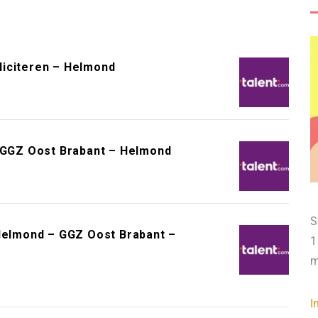
liciteren – Helmond
– GGZ Oost Brabant – Helmond
S
 Helmond – GGZ Oost Brabant –
1
m
I