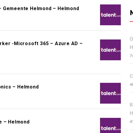
 – Gemeente Helmond – Helmond
O
rker -Microsoft 365 – Azure AD –
H
7
C
4
ronics – Helmond
R
H
se – Helmond
4