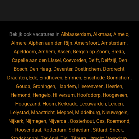
a
u
n
e
c
e
k
e
e
s
e
d
b
ky
dI
Bekijk ook vacatures in
Alblasserdam
,
Alkmaar
,
Almelo
,
o
n
Almere
,
Alphen aan den Rijn
,
Amersfoort
,
Amsterdam
,
Apeldoorn
,
Arnhem
,
Assen
,
Bergen op Zoom
,
Breda
,
o
Capelle aan den IJssel
,
Coevorden
,
Delft
,
Delfzijl
,
Den
k
Bosch
,
Den Haag
,
Deventer
,
Doetinchem
,
Dordrecht
,
Drachten
,
Ede
,
Eindhoven
,
Emmen
,
Enschede
,
Gorinchem
,
Gouda
,
Groningen
,
Haarlem
,
Heerenveen
,
Heerlen
,
Helmond
,
Hengelo
,
Hilversum
,
Hoofddorp
,
Hoogeveen
,
Hoogezand
,
Hoorn
,
Kerkrade
,
Leeuwarden
,
Leiden
,
Lelystad
,
Maastricht
,
Meppel
,
Middelburg
,
Nieuwegein
,
Nijkerk
,
Nijmegen
,
Nijverdal
,
Oosterhout
,
Oss
,
Roermond
,
Roosendaal
,
Rotterdam
,
Schiedam
,
Sittard
,
Sneek
,
Stadskanaal
,
Ter Apel
,
Tiel
,
Tilburg
,
Utrecht
,
Veendam
,