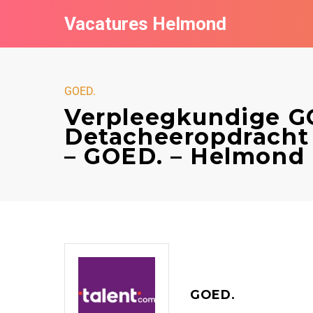
Vacatures Helmond
GOED.
Verpleegkundige GG
Detacheeropdracht 3
– GOED. – Helmond
GOED.