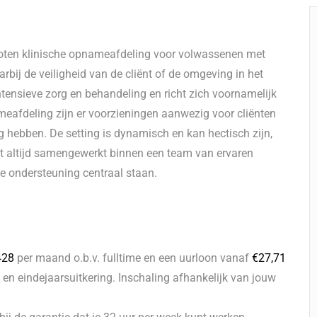
oten klinische opnameafdeling voor volwassenen met
rbij de veiligheid van de cliënt of de omgeving in het
intensieve zorg en behandeling en richt zich voornamelijk
eafdeling zijn er voorzieningen aanwezig voor cliënten
dig hebben. De setting is dynamisch en kan hectisch zijn,
dt altijd samengewerkt binnen een team van ervaren
ele ondersteuning centraal staan.
428
per maand o.b.v. fulltime en een uurloon vanaf
€
27,71
 en eindejaarsuitkering. Inschaling afhankelijk van jouw