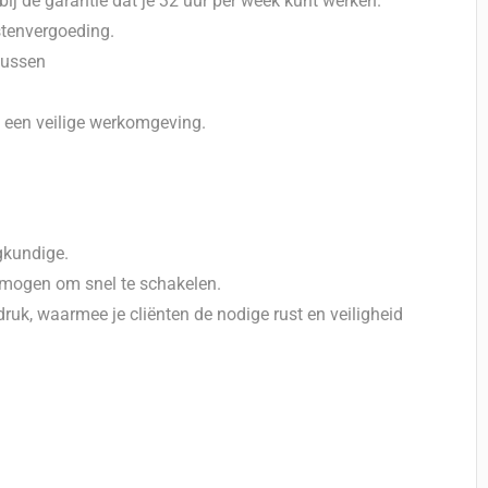
ij de garantie dat je 32 uur per week kunt werken.
stenvergoeding.
sussen
n een veilige werkomgeving.
gkundige.
mogen om snel te schakelen.
ruk, waarmee je cliënten de nodige rust en veiligheid