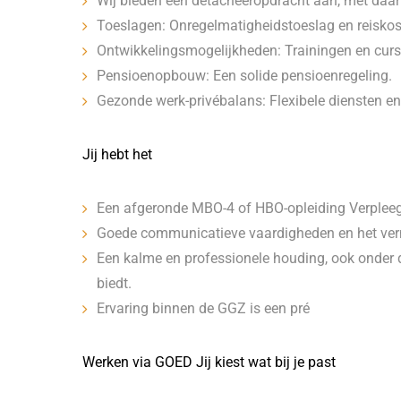
Wij bieden een detacheeropdracht aan, met daarb
Toeslagen: Onregelmatigheidstoeslag en reisko
Ontwikkelingsmogelijkheden: Trainingen en cur
Pensioenopbouw: Een solide pensioenregeling.
Gezonde werk-privébalans: Flexibele diensten e
Jij hebt het
Een afgeronde MBO-4 of HBO-opleiding Verplee
Goede communicatieve vaardigheden en het ver
Een kalme en professionele houding, ook onder d
biedt.
Ervaring binnen de GGZ is een pré
Werken via GOED Jij kiest wat bij je past