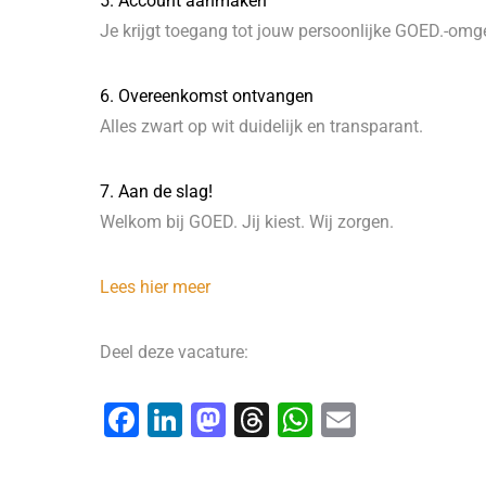
5. Account aanmaken
Je krijgt toegang tot jouw persoonlijke GOED.-omg
6. Overeenkomst ontvangen
Alles zwart op wit duidelijk en transparant.
7. Aan de slag!
Welkom bij GOED. Jij kiest. Wij zorgen.
Lees hier meer
Deel deze vacature:
F
Li
M
T
W
E
a
n
a
hr
h
m