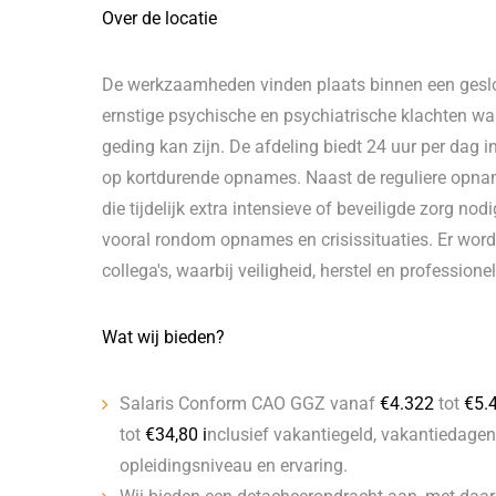
Over de locatie
De werkzaamheden vinden plaats binnen een gesl
ernstige psychische en psychiatrische klachten waa
geding kan zijn. De afdeling biedt 24 uur per dag 
op kortdurende opnames. Naast de reguliere opnam
die tijdelijk extra intensieve of beveiligde zorg no
vooral rondom opnames en crisissituaties. Er wor
collega's, waarbij veiligheid, herstel en profession
Wat wij bieden?
Salaris Conform CAO GGZ vanaf
€
4.322
tot
€5.
tot
€
34,80 i
nclusief vakantiegeld, vakantiedagen
opleidingsniveau en ervaring.