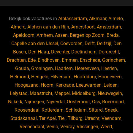
c
e
k
e
e
s
e
d
b
ky
dI
Bekijk ook vacatures in
Alblasserdam
,
Alkmaar
,
Almelo
,
o
n
Almere
,
Alphen aan den Rijn
,
Amersfoort
,
Amsterdam
,
Apeldoorn
,
Arnhem
,
Assen
,
Bergen op Zoom
,
Breda
,
o
Capelle aan den IJssel
,
Coevorden
,
Delft
,
Delfzijl
,
Den
k
Bosch
,
Den Haag
,
Deventer
,
Doetinchem
,
Dordrecht
,
Drachten
,
Ede
,
Eindhoven
,
Emmen
,
Enschede
,
Gorinchem
,
Gouda
,
Groningen
,
Haarlem
,
Heerenveen
,
Heerlen
,
Helmond
,
Hengelo
,
Hilversum
,
Hoofddorp
,
Hoogeveen
,
Hoogezand
,
Hoorn
,
Kerkrade
,
Leeuwarden
,
Leiden
,
Lelystad
,
Maastricht
,
Meppel
,
Middelburg
,
Nieuwegein
,
Nijkerk
,
Nijmegen
,
Nijverdal
,
Oosterhout
,
Oss
,
Roermond
,
Roosendaal
,
Rotterdam
,
Schiedam
,
Sittard
,
Sneek
,
Stadskanaal
,
Ter Apel
,
Tiel
,
Tilburg
,
Utrecht
,
Veendam
,
Veenendaal
,
Venlo
,
Venray
,
Vlissingen
,
Weert
,