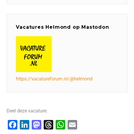
Vacatures Helmond op Mastodon
https://vacatureforum.nl/@helmond
Deel deze vacature:
F
Li
M
T
W
E