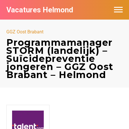
Vacatures Helmond
Vacatures bij bedrijven in Helmond
GGZ Oost Brabant
De populairste vacatures in Helmond
Programmamanager
STORM (landelijk) –
Suïcidepreventie
jongeren – GGZ Oost
Brabant – Helmond