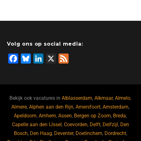
a
n
a
hr
h
m
c
k
st
e
at
ai
e
e
o
a
s
l
b
dI
d
d
A
o
n
o
s
p
Volg ons op social media:
o
n
p
F
Bl
Li
X
F
k
a
u
n
e
c
e
k
e
e
s
e
d
b
ky
dI
Bekijk ook vacatures in
Alblasserdam
,
Alkmaar
,
Almelo
,
o
n
Almere
,
Alphen aan den Rijn
,
Amersfoort
,
Amsterdam
,
Apeldoorn
,
Arnhem
,
Assen
,
Bergen op Zoom
,
Breda
,
o
Capelle aan den IJssel
,
Coevorden
,
Delft
,
Delfzijl
,
Den
k
Bosch
,
Den Haag
,
Deventer
,
Doetinchem
,
Dordrecht
,