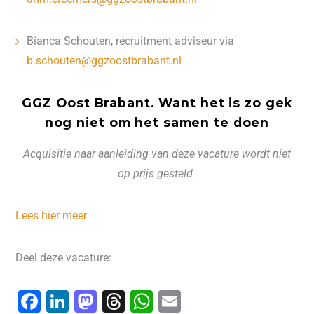
Bianca Schouten, recruitment adviseur via
b.schouten@ggzoostbrabant.nl
GGZ Oost Brabant. Want het is zo gek
nog niet om het samen te doen
Acquisitie naar aanleiding van deze vacature wordt niet
op prijs gesteld.
Lees hier meer
Deel deze vacature:
F
Li
M
T
W
E