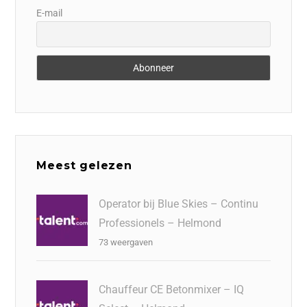
E-mail
Meest gelezen
Operator bij Blue Skies – Continu
Professionels – Helmond
73 weergaven
Chauffeur CE Betonmixer – IQ